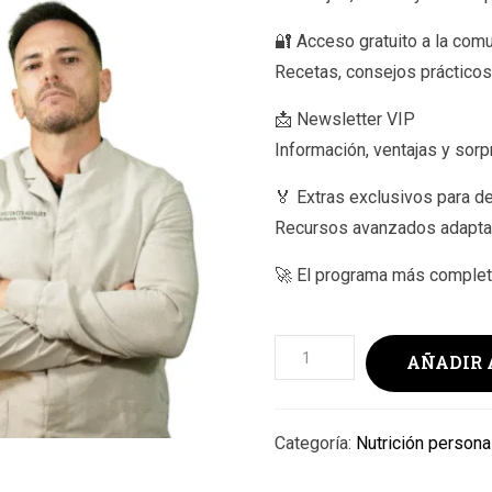
🔐 Acceso gratuito a la com
Recetas, consejos prácticos
📩 Newsletter VIP
Información, ventajas y sor
🏅 Extras exclusivos para de
Recursos avanzados adaptad
🚀 El programa más completo
Plan
AÑADIR 
Máximo
Potencial
(12
Categoría:
Nutrición persona
sesiones)