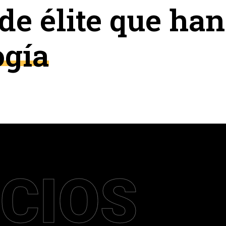
de élite que ha
ogía
ICIOS