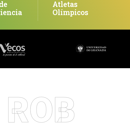
de
Atletas
iencia
Olímpicos
 ROB