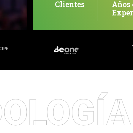
Clientes
Años 
Exper
OLOGÍA