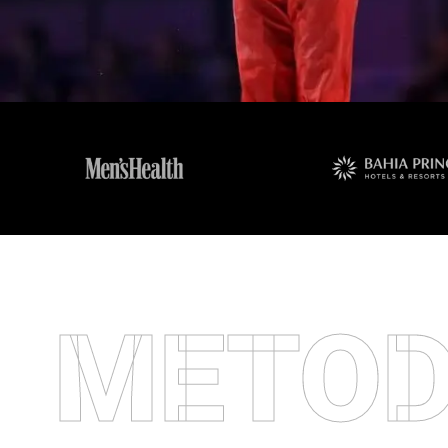
METOD